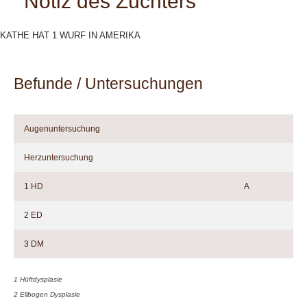
Notiz des Züchters
KATHE HAT 1 WURF IN AMERIKA
Befunde / Untersuchungen
Augenuntersuchung
Herzuntersuchung
1 HD
A
2 ED
3 DM
1 Hüftdysplasie
2 Ellbogen Dysplasie