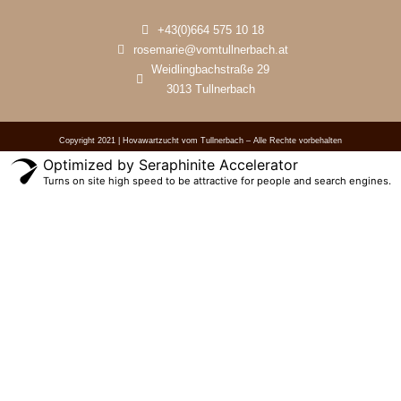
+43(0)664 575 10 18
rosemarie@vomtullnerbach.at
Weidlingbachstraße 29
3013 Tullnerbach
Copyright 2021 | Hovawartzucht vom Tullnerbach – Alle Rechte vorbehalten
Optimized by Seraphinite Accelerator
Turns on site high speed to be attractive for people and search engines.