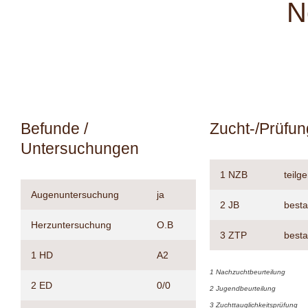
N
Befunde /
Zucht-/Prüfu
Untersuchungen
1 NZB
teil
Augenuntersuchung
ja
2 JB
best
Herzuntersuchung
O.B
3 ZTP
best
1 HD
A2
1 Nachzuchtbeurteilung
2 ED
0/0
2 Jugendbeurteilung
3 Zuchttauglichkeitsprüfung