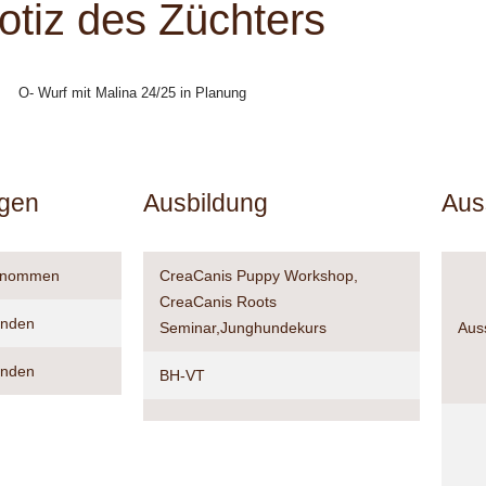
otiz des Züchters
O- Wurf mit Malina 24/25 in Planung
ngen
Ausbildung
Auss
genommen
CreaCanis Puppy Workshop,
CreaCanis Roots
anden
Seminar,Junghundekurs
Aus
anden
BH-VT