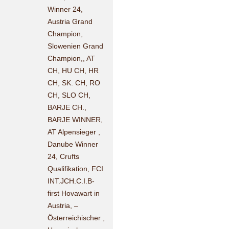
Winner 24,
Austria Grand
Champion,
Slowenien Grand
Champion,, AT
CH, HU CH, HR
CH, SK. CH, RO
CH, SLO CH,
BARJE CH.,
BARJE WINNER,
AT Alpensieger ,
Danube Winner
24, Crufts
Qualifikation, FCI
INT.JCH.C.I.B-
first Hovawart in
Austria, –
Österreichischer ,