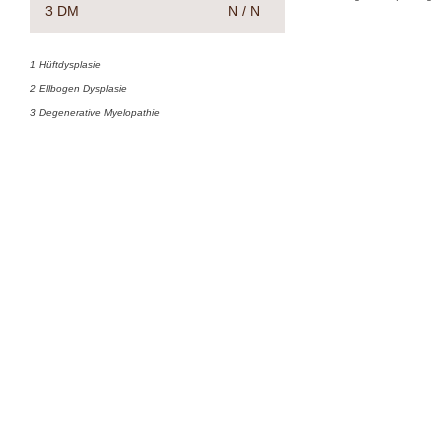
3 DM
N / N
1 Hüftdysplasie
2 Ellbogen Dysplasie
3 Degenerative Myelopathie