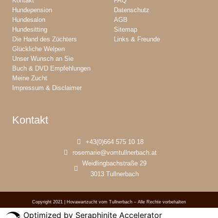
Kontakt
FAQ
Hundepension
Datenschutz
Hundesalon
AGB
Hundesitting
Sitemap
Die Hand des Züchters
Links & Freunde
Glückliche Welpen
Unser Wunsch an Sie
Buch & DVD Empfehlungen
Meine Zucht
Impressum & Disclaimer
Kontakt
+43(0)664 575 10 18
rosemarie@vomtullnerbach.at
Weidlingbachstraße 29
3013 Tullnerbach
Copyright 2021 | Hovawartzucht vom Tullnerbach – Alle Rechte vorbehalten
Optimized by Seraphinite Accelerator