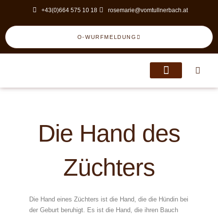
Skip
+43(0)664 575 10 18
rosemarie@vomtullnerbach.at
to
content
O-WURFMELDUNG
Die Hand des
Züchters
Die Hand eines Züchters ist die Hand, die die Hündin bei
der Geburt beruhigt. Es ist die Hand, die ihren Bauch