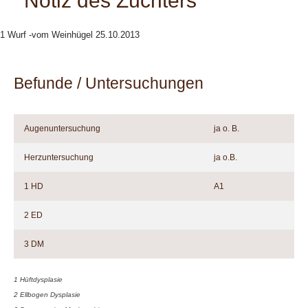
Notiz des Züchters
1 Wurf -vom Weinhügel 25.10.2013
Befunde / Untersuchungen
Augenuntersuchung
ja o. B.
Herzuntersuchung
ja o.B.
1 HD
A1
2 ED
3 DM
1 Hüftdysplasie
2 Ellbogen Dysplasie