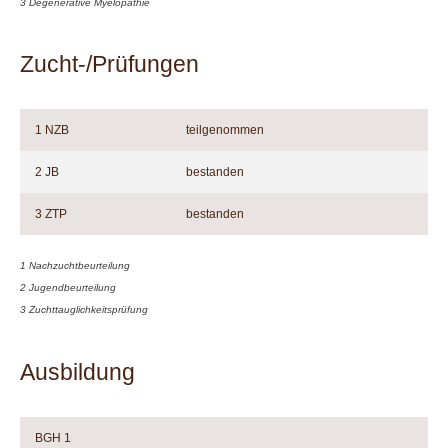
3 Degenerative Myelopathie
Zucht-/Prüfungen
1 NZB
teilgenommen
2 JB
bestanden
3 ZTP
bestanden
1 Nachzuchtbeurteilung
2 Jugendbeurteilung
3 Zuchttauglichkeitsprüfung
Ausbildung
BGH 1