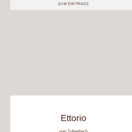
ZUM EINTRAG
Ettorio
vom Tullnerbach