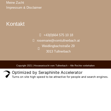
Meine Zucht
Impressum & Disclaimer
Kontakt
+43(0)664 575 10 18
rosemarie@vomtullnerbach.at
Weidlingbachstraße 29
3013 Tullnerbach
Copyright 2021 | Hovawartzucht vom Tullnerbach – Alle Rechte vorbehalten
Optimized by Seraphinite Accelerator
Turns on site high speed to be attractive for people and search engines.