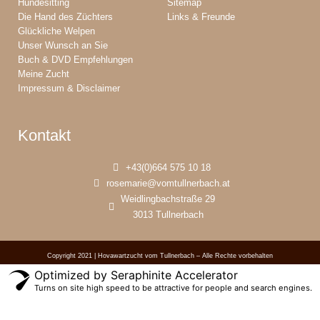
Hundesitting
Sitemap
Die Hand des Züchters
Links & Freunde
Glückliche Welpen
Unser Wunsch an Sie
Buch & DVD Empfehlungen
Meine Zucht
Impressum & Disclaimer
Kontakt
+43(0)664 575 10 18
rosemarie@vomtullnerbach.at
Weidlingbachstraße 29
3013 Tullnerbach
Copyright 2021 | Hovawartzucht vom Tullnerbach – Alle Rechte vorbehalten
Optimized by Seraphinite Accelerator
Turns on site high speed to be attractive for people and search engines.