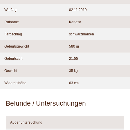
Wurftag
02.11.2019
Rufname
Karlotta
Farbschlag
schwarzmarken
Geburtsgewicht
580 gr
Geburtszeit
21:55
Gewicht
35 kg
Widerristhöhe
63 cm
Befunde / Untersuchungen
Augenuntersuchung