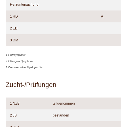
Herzuntersuchung
1 HD
A
2 ED
3 DM
1 Hüftdysplasie
2 Ellbogen Dysplasie
3 Degenerative Myelopathie
Zucht-/Prüfungen
1 NZB
teilgenommen
2 JB
bestanden