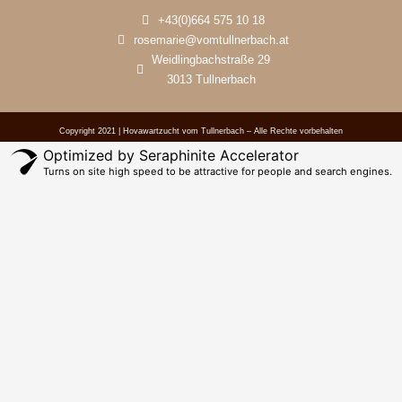
+43(0)664 575 10 18
rosemarie@vomtullnerbach.at
Weidlingbachstraße 29
3013 Tullnerbach
Copyright 2021 | Hovawartzucht vom Tullnerbach – Alle Rechte vorbehalten
Optimized by Seraphinite Accelerator
Turns on site high speed to be attractive for people and search engines.