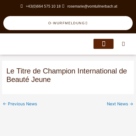
Skip
Post
+43(0)664 575 10 18
rosemarie@vomtullnerbach.at
to
navigation
content
O-WURFMELDUNG
Le Titre de Champion International de
Beauté Jeune
←
Previous News
Next News
→