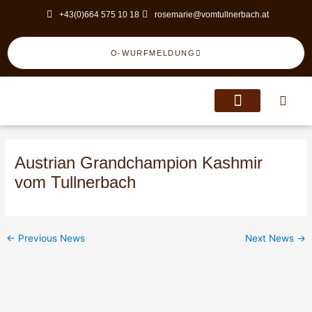
Skip
Post
+43(0)664 575 10 18
rosemarie@vomtullnerbach.at
to
navigation
content
O-WURFMELDUNG
Austrian Grandchampion Kashmir
vom Tullnerbach
←
Previous News
Next News
→