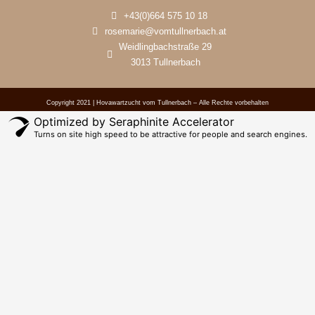
+43(0)664 575 10 18
rosemarie@vomtullnerbach.at
Weidlingbachstraße 29
3013 Tullnerbach
Copyright 2021 | Hovawartzucht vom Tullnerbach – Alle Rechte vorbehalten
Optimized by Seraphinite Accelerator
Turns on site high speed to be attractive for people and search engines.