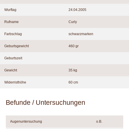
Wurftag
24.04.2005
Rufname
Curly
Farbschlag
schwarzmarken
Geburtsgewicht
460 gr
Geburtszeit
Gewicht
35 kg
Widerristhöhe
60 cm
Befunde / Untersuchungen
Augenuntersuchung
o.B.