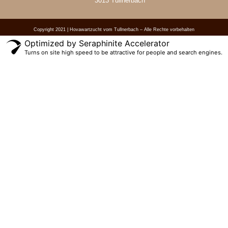
3013 Tullnerbach
Copyright 2021 | Hovawartzucht vom Tullnerbach – Alle Rechte vorbehalten
Optimized by Seraphinite Accelerator
Turns on site high speed to be attractive for people and search engines.