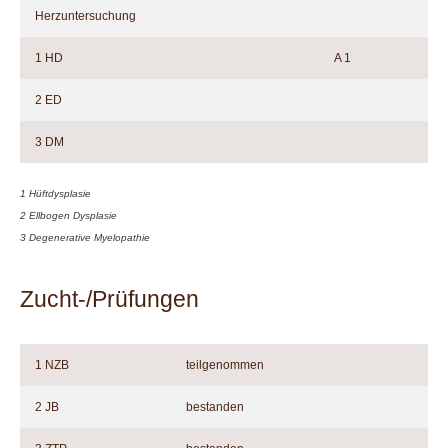
Herzuntersuchung
1 HD
A 1
2 ED
3 DM
1 Hüftdysplasie
2 Ellbogen Dysplasie
3 Degenerative Myelopathie
Zucht-/Prüfungen
1 NZB
teilgenommen
2 JB
bestanden