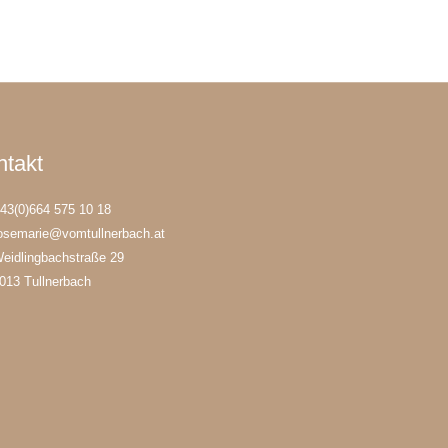
ntakt
43(0)664 575 10 18
osemarie@vomtullnerbach.at
eidlingbachstraße 29
013 Tullnerbach