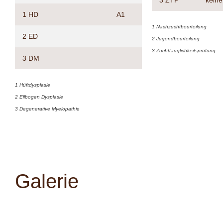
3 ZTP
kein
1 HD
A1
1 Nachzuchtbeurteilung
2 ED
2 Jugendbeurteilung
3 Zuchttauglichkeitsprüfung
3 DM
1 Hüftdysplasie
2 Ellbogen Dysplasie
3 Degenerative Myelopathie
Galerie