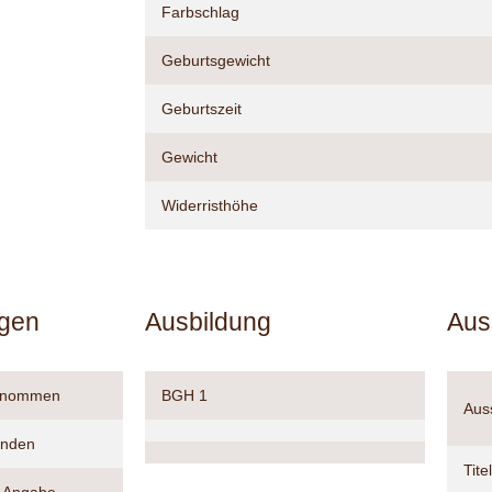
Farbschlag
Geburtsgewicht
Geburtszeit
Gewicht
Widerristhöhe
ngen
Ausbildung
Auss
genommen
BGH 1
Aus
anden
Titel