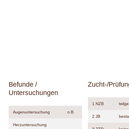
Befunde /
Zucht-/Prüfu
Untersuchungen
1 NZB
teil
Augenuntersuchung
o.B.
2 JB
best
Herzuntersuchung