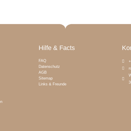
Hilfe & Facts
Ko
FAQ
+
Datenschutz
r
AGB
W
Sitemap
3
Links & Freunde
en