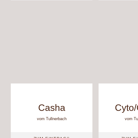
Casha
Cyto
vom Tullnerbach
vom Tu