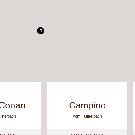
/Conan
Campino
llnerbach
vom Tullnerbach