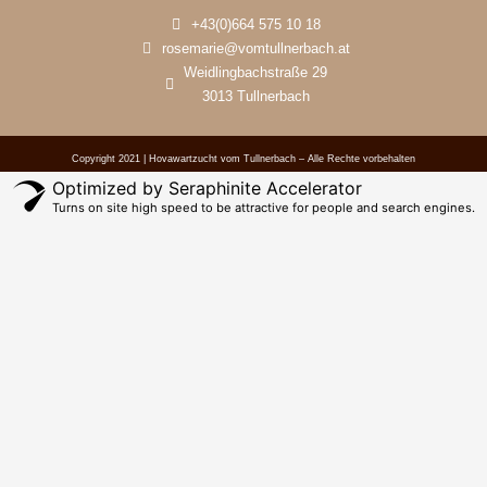
+43(0)664 575 10 18
rosemarie@vomtullnerbach.at
Weidlingbachstraße 29
3013 Tullnerbach
Copyright 2021 | Hovawartzucht vom Tullnerbach – Alle Rechte vorbehalten
Optimized by Seraphinite Accelerator
Turns on site high speed to be attractive for people and search engines.