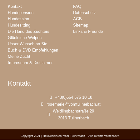
Kontakt
FAQ
Hundepension
Datenschutz
Hundesalon
AGB
Hundesitting
Sitemap
Die Hand des Züchters
Links & Freunde
Glückliche Welpen
Unser Wunsch an Sie
Buch & DVD Empfehlungen
Meine Zucht
Impressum & Disclaimer
Kontakt
+43(0)664 575 10 18
rosemarie@vomtullnerbach.at
Weidlingbachstraße 29
3013 Tullnerbach
Copyright 2021 | Hovawartzucht vom Tullnerbach – Alle Rechte vorbehalten