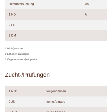
Herzuntersuchung
xxx
1 HD
A
2 ED
3 DM
1 Hüftdysplasie
2 Ellbogen Dysplasie
3 Degenerative Myelopathie
Zucht-/Prüfungen
1 NZB
teilgenommen
2 JB
keine Angabe