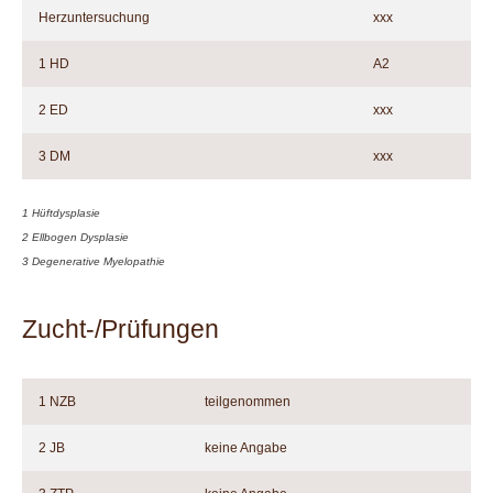
Herzuntersuchung
xxx
1 HD
A2
2 ED
xxx
3 DM
xxx
1 Hüftdysplasie
2 Ellbogen Dysplasie
3 Degenerative Myelopathie
Zucht-/Prüfungen
1 NZB
teilgenommen
2 JB
keine Angabe