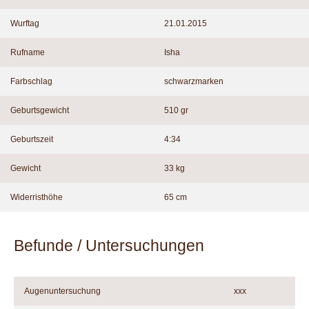
Wurftag
21.01.2015
Rufname
Isha
Farbschlag
schwarzmarken
Geburtsgewicht
510 gr
Geburtszeit
4:34
Gewicht
33 kg
Widerristhöhe
65 cm
Befunde / Untersuchungen
Augenuntersuchung
xxx