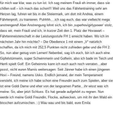
für mich war klar, was zu tun ist. Ich sag meinem Frauli eh immer, dass sie
chillen soll – ich mach das schon!!! Weil uns das Fährtentraining sehr am
Herzen lag, fuhren wir bis in die Steiermark, um dort mit Andrea, einem
Fährtenprofi, zu trainieren. Puhhhh….ich sag euch, das war vielleicht mega
anstrengend! Aber Anstrengung lohnt sich, ich bin ‚superhovigirlypower‘ stolz,
dass wir, mein Frauli und ich, in kurzer Zeit den 1. Platz der Hovawart –
Fährtenmeisterschaft in der Leistungsstufe FH 1 erreicht haben. Wo ich im
nächsten Jahr hin möchte? – Die Obedience 1 mit einem „V“ natürlich
schaffen, da ich mich mit 252,5 Punkten nicht zufrieden gebe und die FH 2.
So, nun aber genug vom Lernen! Nebenbei, sag ich euch, bin ich auch eine
Gipfelstürmerin, super Schwimmerin und Golferin, also ich bade im Teich und
Herrli spielt Golf. Ein Geheimnis kann ich euch auch noch verraten…aber
pssst, nicht euren Mamis weitersagen: Seit Jänner habe ich einen jüngeren
Hovi – Freund, namens Usko. Endlich jemand, der mein Temperament
versteht, ich meine ich habe schon eine Freundin auch zum Spielen, aber sie
ist eine Goldi Dame und eher von der langsamen Partie…ihr wisst was ich
meine. So, aber jetzt Schluss. Es hat gerade aufgehört zu regnen. Nun
werde ich meine Goldi Freundin, Flocke, aufwecken, um mit ihr den Wald ein
bisschen aufzumischen. :-) Wau wau und bis bald, eure Emila