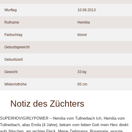
Wurftag
10.08.2013
Rufname
Hemilia
Farbschlag
blond
Geburtsgewicht
Geburtszeit
Gewicht
33 kg
Widerristhöhe
65 cm
Notiz des Züchters
SUPERHOVIGIRLYPOWER – Hemilia vom Tullnerbach Ich, Hemilia vom
Tullnerbach, alias Emila (4 Jahre), bekam vom lieben Gott mein Herz direkt
aufs Näschen, am rechten Fleck. Meine Ziehmama, Rosemarie, wusste