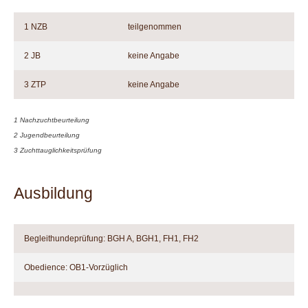
1 NZB
teilgenommen
2 JB
keine Angabe
3 ZTP
keine Angabe
1 Nachzuchtbeurteilung
2 Jugendbeurteilung
3 Zuchttauglichkeitsprüfung
Ausbildung
Begleithundeprüfung: BGH A, BGH1, FH1, FH2
Obedience: OB1-Vorzüglich