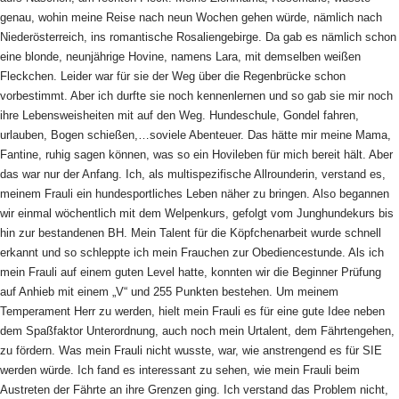
genau, wohin meine Reise nach neun Wochen gehen würde, nämlich nach
Niederösterreich, ins romantische Rosaliengebirge. Da gab es nämlich schon
eine blonde, neunjährige Hovine, namens Lara, mit demselben weißen
Fleckchen. Leider war für sie der Weg über die Regenbrücke schon
vorbestimmt. Aber ich durfte sie noch kennenlernen und so gab sie mir noch
ihre Lebensweisheiten mit auf den Weg. Hundeschule, Gondel fahren,
urlauben, Bogen schießen,…soviele Abenteuer. Das hätte mir meine Mama,
Fantine, ruhig sagen können, was so ein Hovileben für mich bereit hält. Aber
das war nur der Anfang. Ich, als multispezifische Allrounderin, verstand es,
meinem Frauli ein hundesportliches Leben näher zu bringen. Also begannen
wir einmal wöchentlich mit dem Welpenkurs, gefolgt vom Junghundekurs bis
hin zur bestandenen BH. Mein Talent für die Köpfchenarbeit wurde schnell
erkannt und so schleppte ich mein Frauchen zur Obediencestunde. Als ich
mein Frauli auf einem guten Level hatte, konnten wir die Beginner Prüfung
auf Anhieb mit einem „V“ und 255 Punkten bestehen. Um meinem
Temperament Herr zu werden, hielt mein Frauli es für eine gute Idee neben
dem Spaßfaktor Unterordnung, auch noch mein Urtalent, dem Fährtengehen,
zu fördern. Was mein Frauli nicht wusste, war, wie anstrengend es für SIE
werden würde. Ich fand es interessant zu sehen, wie mein Frauli beim
Austreten der Fährte an ihre Grenzen ging. Ich verstand das Problem nicht,