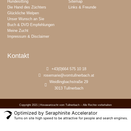
Hundesitting
Sitemap
Die Hand des Züchters
Links & Freunde
Glückliche Welpen
Unser Wunsch an Sie
Buch & DVD Empfehlungen
Meine Zucht
Impressum & Disclaimer
Kontakt
+43(0)664 575 10 18
rosemarie@vomtullnerbach.at
Weidlingbachstraße 29
3013 Tullnerbach
Copyright 2021 | Hovawartzucht vom Tullnerbach – Alle Rechte vorbehalten
Optimized by Seraphinite Accelerator
Turns on site high speed to be attractive for people and search engines.