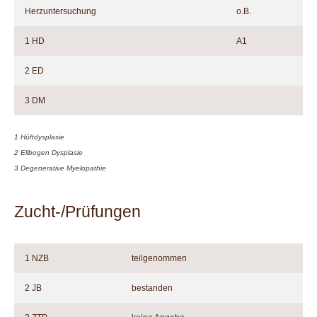
Herzuntersuchung
o.B.
1 HD
A1
2 ED
3 DM
1 Hüftdysplasie
2 Ellbogen Dysplasie
3 Degenerative Myelopathie
Zucht-/Prüfungen
1 NZB
teilgenommen
2 JB
bestanden