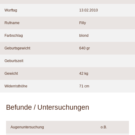
Wurftag
13.02.2010
Rufname
Filly
Farbschlag
blond
Geburtsgewicht
640 gr
Geburtszeit
Gewicht
42 kg
Widerristhöhe
71 cm
Befunde / Untersuchungen
Augenuntersuchung
o.B.