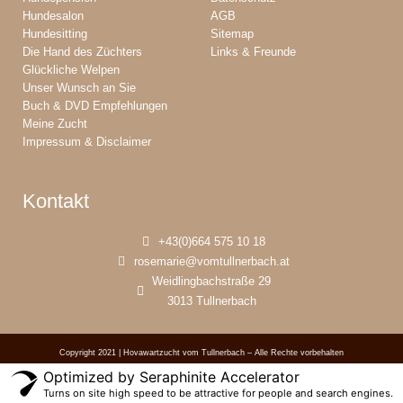
Hundesalon
AGB
Hundesitting
Sitemap
Die Hand des Züchters
Links & Freunde
Glückliche Welpen
Unser Wunsch an Sie
Buch & DVD Empfehlungen
Meine Zucht
Impressum & Disclaimer
Kontakt
+43(0)664 575 10 18
rosemarie@vomtullnerbach.at
Weidlingbachstraße 29
3013 Tullnerbach
Copyright 2021 | Hovawartzucht vom Tullnerbach – Alle Rechte vorbehalten
Optimized by Seraphinite Accelerator
Turns on site high speed to be attractive for people and search engines.