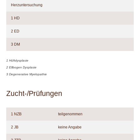
Herzuntersuchung
1 HD
2 ED
3 DM
1 Hüftdysplasie
2 Ellbogen Dysplasie
3 Degenerative Myelopathie
Zucht-/Prüfungen
1 NZB
teilgenommen
2 JB
keine Angabe