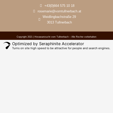
+43(0)664 575 10 18
rosemarie@vomtullnerbach.at
Weidlingbachstraße 29
3013 Tullnerbach
Copyright 2021 | Hovawartzucht vom Tullnerbach – Alle Rechte vorbehalten
Optimized by Seraphinite Accelerator
Turns on site high speed to be attractive for people and search engines.