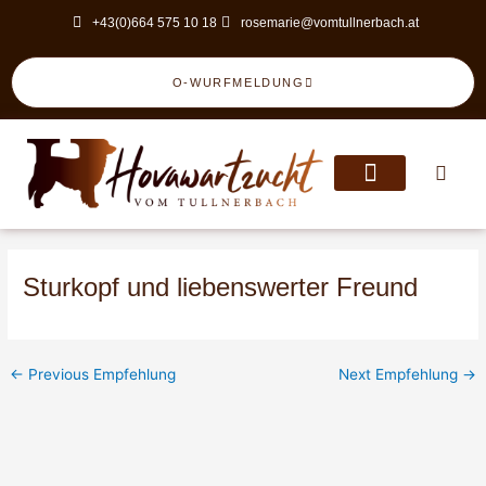
Skip
Post
+43(0)664 575 10 18
rosemarie@vomtullnerbach.at
to
navigation
content
O-WURFMELDUNG
Sturkopf und liebenswerter Freund
←
Previous Empfehlung
Next Empfehlung
→